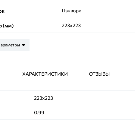
Пэчворк
ок
223х223
р (мм)
параметры
ХАРАКТЕРИСТИКИ
ОТЗЫВЫ
223х223
0.99