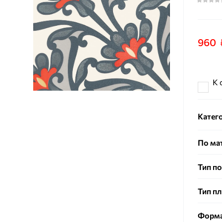
960
К 
Катег
По ма
Тип п
Тип п
Форм