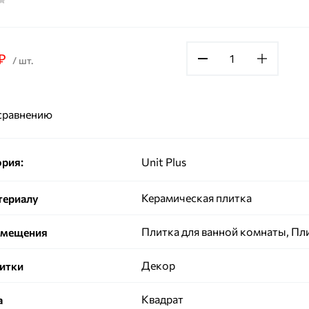
₽
/ шт.
сравнению
ория:
Unit Plus
Керамическая плитка
териалу
Плитка для ванной комнаты, Пл
омещения
Декор
литки
Квадрат
а